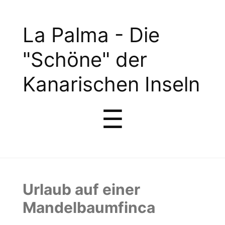
La
La Palma - Die
Palma
"Schöne" der
-
Kanarischen Inseln
Die
Menu
☰
"Schöne"
der
Kanarischen
Urlaub auf einer
Inseln
Mandelbaumfinca