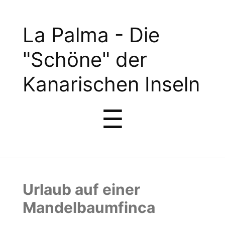
La
La Palma - Die
Palma
"Schöne" der
-
Kanarischen Inseln
Die
Menu
☰
"Schöne"
der
Kanarischen
Urlaub auf einer
Inseln
Mandelbaumfinca